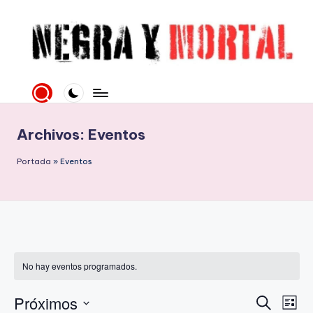
Saltar
al
contenido
N
Web
literaria
e
dedicada
g
a
Archivos:
Eventos
la
r
Novela
Portada
»
Eventos
a
Negra
y
y
mucho
M
más
o
rt
No hay eventos programados.
al
Próximos
N
N
B
L