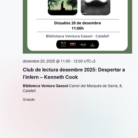
o
s
diciembre 20, 2025 @ 11:00
-
12:00
UTC+2
Club de lectura desembre 2025: Despertar a
l’infern – Kenneth Cook
Biblioteca Ventura Gassol
Carrer del Marquès de Samà, 8,
Calafell
Gratuito