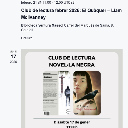
t
febrero 21 @ 11:00
-
12:00
UTC+2
b
a
Club de lectura febrer 2026: El Quàquer – Liam
ú
McIlvanney
s
Biblioteca Ventura Gassol
Carrer del Marquès de Samà, 8,
d
s
Calafell
e
q
Gratuito
E
u
ENE
v
17
e
e
2026
n
d
t
a
o
y
v
i