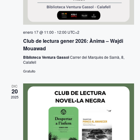
s
t
a
enero 17 @ 11:00
-
12:00
UTC+2
s
Club de lectura gener 2026: Ànima – Wajdi
Mouawad
d
Biblioteca Ventura Gassol
Carrer del Marquès de Samà, 8,
Calafell
e
Gratuito
E
DIC
v
20
2025
e
n
t