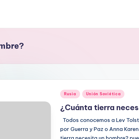
ombre?
Publicado
Rusia
Unión Soviética
en
¿Cuánta tierra nece
Todos conocemos a Lev Tolstó
por Guerra y Paz o Anna Karen
tierra necesita un hombre? pu