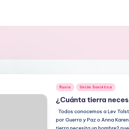
Publicado
Rusia
Unión Soviética
en
¿Cuánta tierra nece
Todos conocemos a Lev Tolstó
por Guerra y Paz o Anna Karen
tierra necesita un hombre? pu