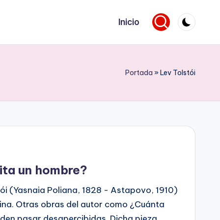
Inicio
Portada
»
Lev Tolstói
sita un hombre?
i (Yasnaia Poliana, 1828 - Astapovo, 1910)
ina. Otras obras del autor como ¿Cuánta
eden pasar desapercibidas. Dicha pieza,