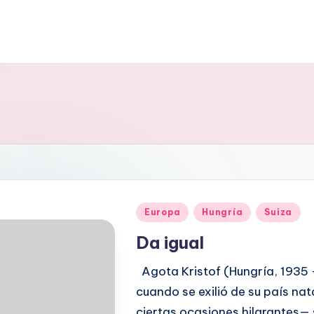
Publicado
Europa
Hungría
Suiza
en
Da igual
Agota Kristof (Hungría, 1935 -
cuando se exilió de su país na
ciertas ocasiones hilarantes— s