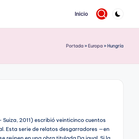
Inicio
Portada
»
Europa
»
Hungría
 Suiza, 2011) escribió veinticinco cuentos
tal. Esta serie de relatos desgarradores —en
e reúnen en una obra titulada Da igual. Si la