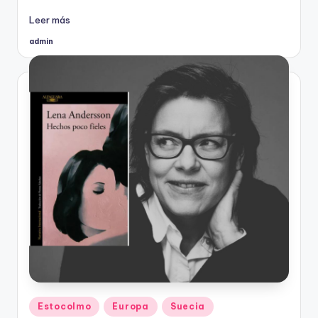
Leer más
admin
Publicado
por
Publicado
Estocolmo
Europa
Suecia