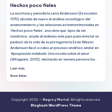
en
Hechos poco fieles
La escritora y periodista Lena Andersson (Estocolmo,
1970) aborda de nuevo el análisis sociológico del
enamoramiento y las relaciones extramatrimoniales en
‘Hechos poco fieles’, una obra que, lejos de ser
romántica, acude al realismo más puro para retratar un
pedazo de la vida de su protagonista Ester Nilsson.
Andersson llevó a cabo un proceso analítico similar en
‘Apropiación indebida. Una novela sobre el amor’
(Alfaguara, 2015), relatando en tercera persona los…
Leer más
Roser Ribas
Publicado
por
Copyright 2026 —
Negra y Mortal
. All rights reserved.
Bloghash WordPress Theme