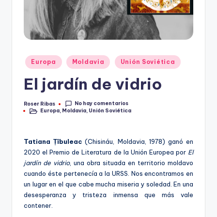
Publicado
Europa
Moldavia
Unión Soviética
en
El jardín de vidrio
No hay comentarios
Roser Ribas
Publicado
Europa
,
Moldavia
,
Unión Soviética
por
Publicado
en
Tatiana
Țîbuleac
(Chisináu, Moldavia, 1978) ganó en
2020 el Premio de Literatura de la Unión Europea por
El
jardín de vidrio
, una obra situada en territorio moldavo
cuando éste pertenecía a la URSS. Nos encontramos en
un lugar en el que cabe mucha miseria y soledad. En una
desesperanza y tristeza inmensa que más vale
contener.