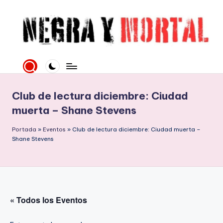
Saltar
al
contenido
N
Web
literaria
e
dedicada
g
a
Club de lectura diciembre: Ciudad
la
r
muerta – Shane Stevens
Novela
a
Negra
Portada
»
Eventos
»
Club de lectura diciembre: Ciudad muerta –
y
y
Shane Stevens
mucho
M
más
o
rt
« Todos los Eventos
al