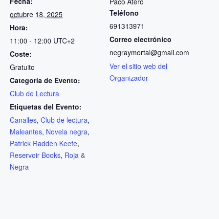
Fecha:
Paco Atero
Teléfono
octubre 18, 2025
691313971
Hora:
Correo electrónico
11:00 - 12:00
UTC+2
negraymortal@gmail.com
Coste:
Ver el sitio web del
Gratuito
Organizador
Categoría de Evento:
Club de Lectura
Etiquetas del Evento:
Canalles
,
Club de lectura
,
Maleantes
,
Novela negra
,
Patrick Radden Keefe
,
Reservoir Books
,
Roja &
Negra