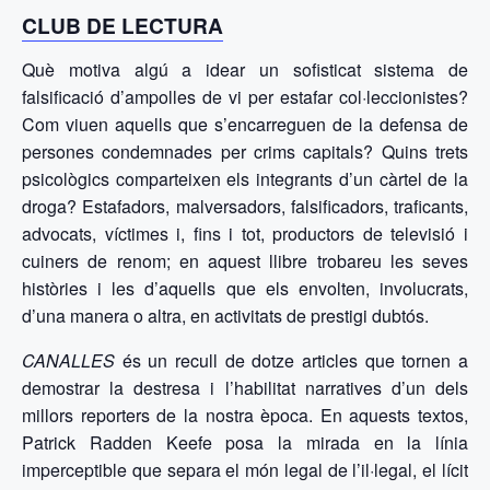
CLUB DE LECTURA
Què motiva algú a idear un sofisticat sistema de
falsificació d’ampolles de vi per estafar col·leccionistes?
Com viuen aquells que s’encarreguen de la defensa de
persones condemnades per crims capitals? Quins trets
psicològics comparteixen els integrants d’un càrtel de la
droga? Estafadors, malversadors, falsificadors, traficants,
advocats, víctimes i, fins i tot, productors de televisió i
cuiners de renom; en aquest llibre trobareu les seves
històries i les d’aquells que els envolten, involucrats,
d’una manera o altra, en activitats de prestigi dubtós.
CANALLES
és un recull de dotze articles que tornen a
demostrar la destresa i l’habilitat narratives d’un dels
millors reporters de la nostra època. En aquests textos,
Patrick Radden Keefe posa la mirada en la línia
imperceptible que separa el món legal de l’il·legal, el lícit