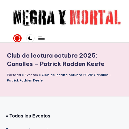
Saltar
al
contenido
N
Web
literaria
e
dedicada
g
a
Club de lectura octubre 2025:
la
r
Canalles – Patrick Radden Keefe
Novela
a
Negra
Portada
»
Eventos
»
Club de lectura octubre 2025: Canalles –
y
y
Patrick Radden Keefe
mucho
M
más
o
rt
« Todos los Eventos
al