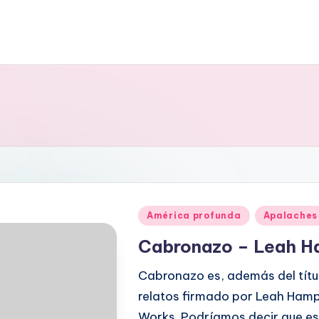
Publicado
América profunda
Apalaches
en
Cabronazo – Leah 
Cabronazo es, además del títu
relatos firmado por Leah Hampt
Works. Podríamos decir que es