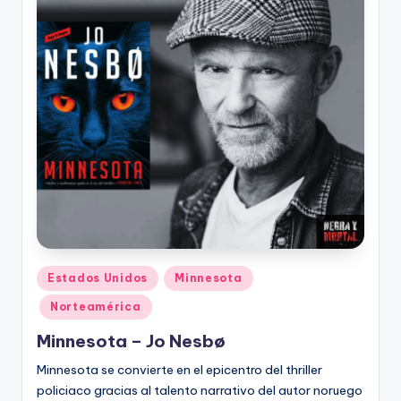
Publicado
Estados Unidos
Minnesota
en
Norteamérica
Minnesota – Jo Nesbø
Minnesota se convierte en el epicentro del thriller
policiaco gracias al talento narrativo del autor noruego