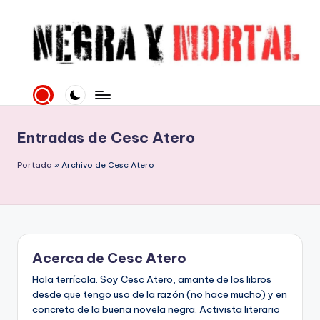
Saltar
al
contenido
N
Web
literaria
e
dedicada
g
a
Entradas de Cesc Atero
la
r
Novela
Portada
»
Archivo de Cesc Atero
a
Negra
y
y
mucho
M
más
o
Acerca de Cesc Atero
rt
Hola terrícola. Soy Cesc Atero, amante de los libros
al
desde que tengo uso de la razón (no hace mucho) y en
concreto de la buena novela negra. Activista literario