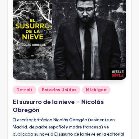
Publicado
Detroit
Estados Unidos
Michigan
en
El susurro de la nieve – Nicolás
Obregón
El escritor británico Nicolás Obregón (residente en
Madrid, de padre español y madre francesa) ve
publicada su novela El susurro de la nieve en la editorial