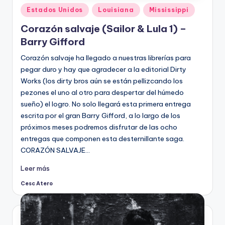
Publicado
Estados Unidos
Louisiana
Mississippi
en
Corazón salvaje (Sailor & Lula 1) –
Barry Gifford
Corazón salvaje ha llegado a nuestras librerías para
pegar duro y hay que agradecer a la editorial Dirty
Works (los dirty bros aún se están pellizcando los
pezones el uno al otro para despertar del húmedo
sueño) el logro. No solo llegará esta primera entrega
escrita por el gran Barry Gifford, a lo largo de los
próximos meses podremos disfrutar de las ocho
entregas que componen esta desternillante saga.
CORAZÓN SALVAJE…
Leer más
Cesc Atero
Publicado
por