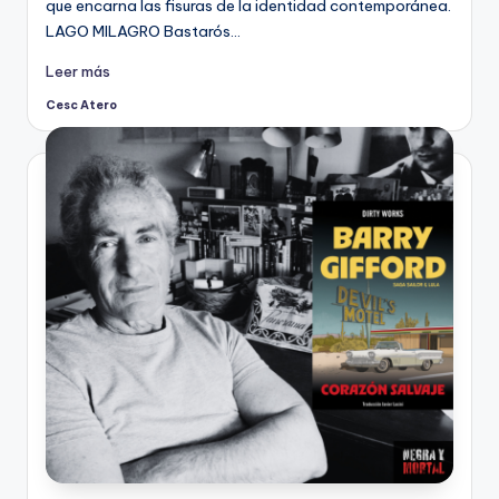
que encarna las fisuras de la identidad contemporánea.
LAGO MILAGRO Bastarós…
Leer más
Cesc Atero
Publicado
por