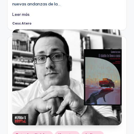
nuevas andanzas de la…
Leer más
Cesc Atero
Publicado
por