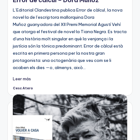
L’Editorial Clandestina publica Error de càlcul, la nova
novel·la de l’escriptora mallorquina Dora
Muñoz guanyadora del XII Premi Memorial Agustí Vehí
que atorga el festival de novel·la Tiana Negra. Es tracta
d’una història molt singular en què la venjança i la
justícia són la tònica predominant. Error de càlcul està
escrita en primera persona per la nostra gran
protagonista: una octogenària que veu com se li
acaben els dies —o, almenys, això…
Leer más
Cesc Atero
Publicado
por