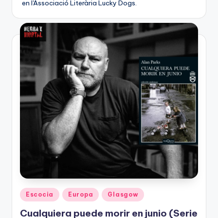
en l'Associació Literària Lucky Dogs.
Publicado
Escocia
Europa
Glasgow
en
Cualquiera puede morir en junio (Serie