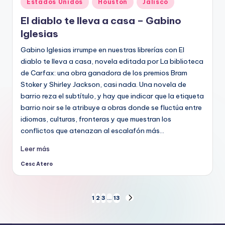
Publicado
Estados Unidos
Houston
Jalisco
en
El diablo te lleva a casa – Gabino
Iglesias
Gabino Iglesias irrumpe en nuestras librerías con El
diablo te lleva a casa, novela editada por La biblioteca
de Carfax: una obra ganadora de los premios Bram
Stoker y Shirley Jackson, casi nada. Una novela de
barrio reza el subtítulo, y hay que indicar que la etiqueta
barrio noir se le atribuye a obras donde se fluctúa entre
idiomas, culturas, fronteras y que muestran los
conflictos que atenazan al escalafón más…
Leer más
Cesc Atero
Publicado
por
Paginación
1
2
3
…
13
SIGUIENTE
PÁGINA
de