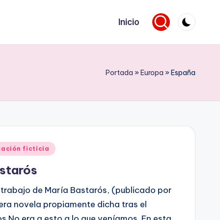
Inicio
Portada
»
Europa
»
España
ación ficticia
astarós
vo trabajo de María Bastarós, (publicado por
imera novela propiamente dicha tras el
s No era a esto a lo que veníamos. En esta