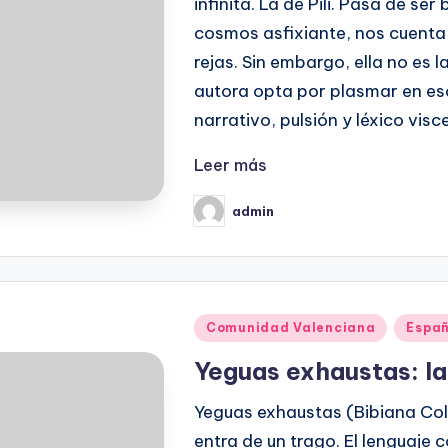
infinita. La de Pili. Pasa de ser
cosmos asfixiante, nos cuenta 
rejas. Sin embargo, ella no es l
autora opta por plasmar en escr
narrativo, pulsión y léxico visc
Leer más
admin
Publicado
por
Publicado
Comunidad Valenciana
Espa
en
Yeguas exhaustas: la
Yeguas exhaustas (Bibiana Col
entra de un trago. El lenguaje 