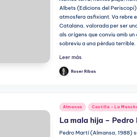
Albets (Edicions del Periscopi)
atmosfera asfixiant. Va rebre e
Catalana, valorada per ser una
als orígens que conviu amb un d
sobreviu a una pèrdua terrible.
Leer más
Roser Ribas
Publicado
por
Publicado
Almansa
Castilla - La Manch
en
La mala hija – Pedro
Pedro Martí (Almansa, 1988) se