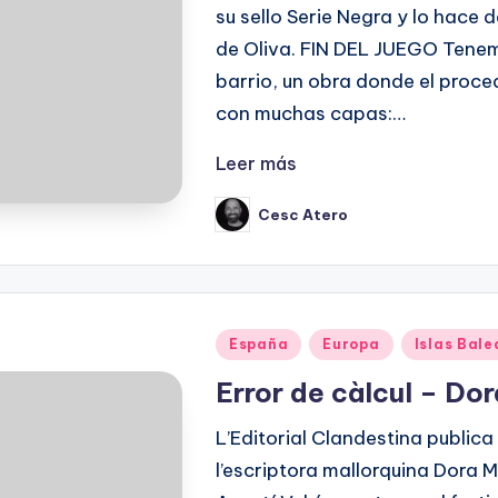
su sello Serie Negra y lo hace
de Oliva. FIN DEL JUEGO Tene
barrio, un obra donde el proce
con muchas capas:…
Leer más
Cesc Atero
Publicado
por
Publicado
España
Europa
Islas Bale
en
Error de càlcul – Do
L’Editorial Clandestina publica 
l’escriptora mallorquina Dora 