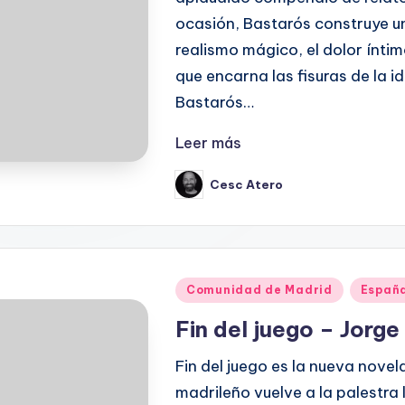
ocasión, Bastarós construye un
realismo mágico, el dolor ínti
que encarna las fisuras de l
Bastarós…
Leer más
Cesc Atero
Publicado
por
Publicado
Comunidad de Madrid
Españ
en
Fin del juego – Jorg
Fin del juego es la nueva novel
madrileño vuelve a la palestra 