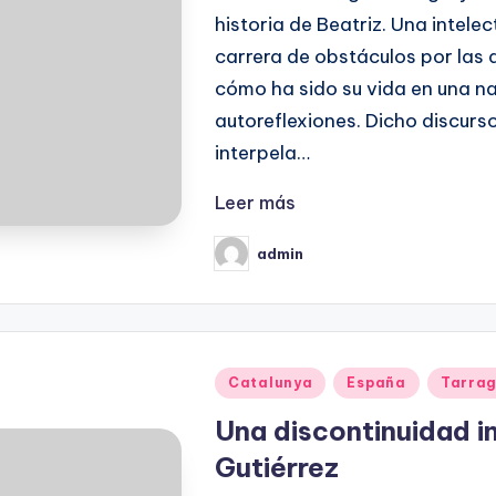
historia de Beatriz. Una intele
carrera de obstáculos por las q
cómo ha sido su vida en una na
autoreflexiones. Dicho discurso
interpela…
Leer más
admin
Publicado
por
Publicado
Catalunya
España
Tarra
en
Una discontinuidad 
Gutiérrez