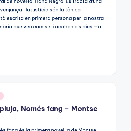
val de novel·la Tiana Negra. Es tracta d’una
venjança i la justícia són la tònica
stà escrita en primera persona per la nostra
ària que veu com se li acaben els dies —o,
a
pluja, Només fang – Montse
s fang és la primera novel·la de Montse