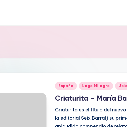
Publicado
España
Lago Milagro
Ubic
en
Criaturita – María B
Criaturita es el título del nue
la editorial Seix Barral) su pr
aplaudido compendio de relato