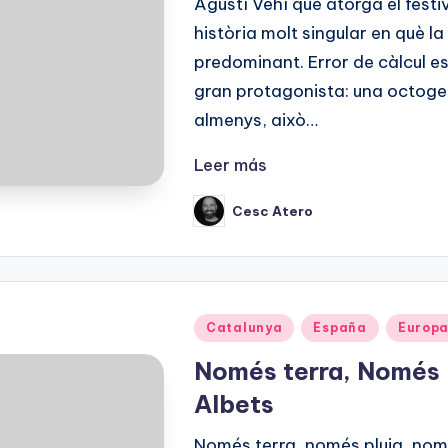
Agustí Vehí que atorga el festi
història molt singular en què la 
predominant. Error de càlcul e
gran protagonista: una octogen
almenys, això…
Leer más
Cesc Atero
Publicado
por
Publicado
Catalunya
España
Europ
en
Només terra, Només 
Albets
Només terra, només pluja, nomé