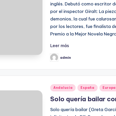
inglés. Debutó como escritor 
por el inspector Giralt: La pieza
demonios, la cual fue calurosam
por los lectores, fue finalista 
Premio a la Mejor Novela Negr
Leer más
admin
Publicado
por
Publicado
Andalucía
España
Europa
en
Solo quería bailar co
Solo quería bailar (Greta Garc