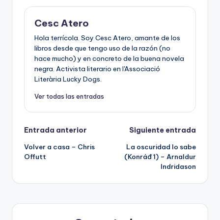
Cesc Atero
Hola terrícola. Soy Cesc Atero, amante de los
libros desde que tengo uso de la razón (no
hace mucho) y en concreto de la buena novela
negra. Activista literario en l'Associació
Literària Lucky Dogs.
Ver todas las entradas
Navegación
Entrada anterior
Siguiente entrada
Volver a casa – Chris
La oscuridad lo sabe
de
Offutt
(Konráđ 1) – Arnaldur
Indridason
entradas