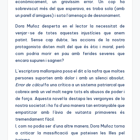
econòmicament, un gravíssim error. Un cop ha
sobreviscut més del que esperava, es troba sola (amb
un parell d’amigues) i sota l’amenaça de desnonament.
Dora Muñoz desperta en el lector la necessitat de
venjar-se de totes aquestes injustícies que anem
patint. Sense cap dubte, les accions de la nostra
protagonista disten molt del que és ètic i moral, però
com podria morir en pau amb ferides severes que
encara supuren i sagnen?
L’escriptora mallorquina posa el dit a la nafra que moltes
persones suporten amb dolor i amb un silenci absolut.
Error de càlcul
fa una crítica a un sistema patriarcal que
cobreix amb un vel molt negre tots els abusos de poder i
de força. Aquesta novel·la destapa les vergonyes de la
nostra societat i ho fa d’una manera tan entranyable que
empatitzar amb l’àvia de vuitanta primaveres és
tremendament fàcil.
I, com no podia ser d’una altre manera, Dora Muñoz torna
a criticar la massificació que pateixen les Illes pel
turisme.