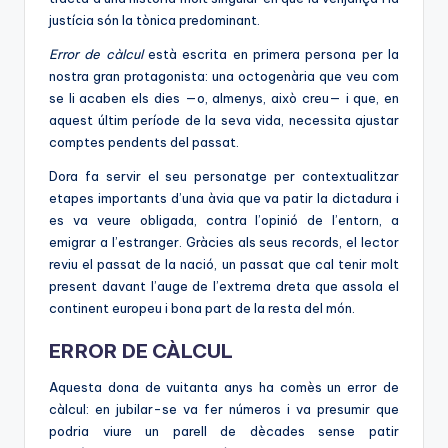
justícia són la tònica predominant.
Error de càlcul
està escrita en primera persona per la
nostra gran protagonista: una octogenària que veu com
se li acaben els dies —o, almenys, això creu— i que, en
aquest últim període de la seva vida, necessita ajustar
comptes pendents del passat.
Dora fa servir el seu personatge per contextualitzar
etapes importants d’una àvia que va patir la dictadura i
es va veure obligada, contra l’opinió de l’entorn, a
emigrar a l’estranger. Gràcies als seus records, el lector
reviu el passat de la nació, un passat que cal tenir molt
present davant l’auge de l’extrema dreta que assola el
continent europeu i bona part de la resta del món.
ERROR DE CÀLCUL
Aquesta dona de vuitanta anys ha comès un error de
càlcul: en jubilar-se va fer números i va presumir que
podria viure un parell de dècades sense patir