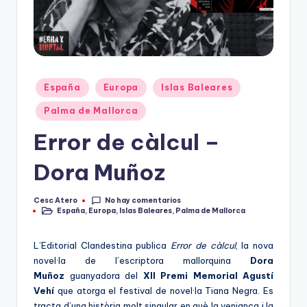
Publicado
España
Europa
Islas Baleares
en
Palma de Mallorca
Error de càlcul –
Dora Muñoz
No hay comentarios
Cesc Atero
Publicado
España
,
Europa
,
Islas Baleares
,
Palma de Mallorca
por
Publicado
en
L’Editorial Clandestina publica
Error de càlcul
, la nova
novel·la de l’escriptora mallorquina
Dora
Muñoz
guanyadora del
XII Premi Memorial Agustí
Vehí
que atorga el festival de novel·la Tiana Negra. Es
tracta d’una història molt singular en què la venjança i la