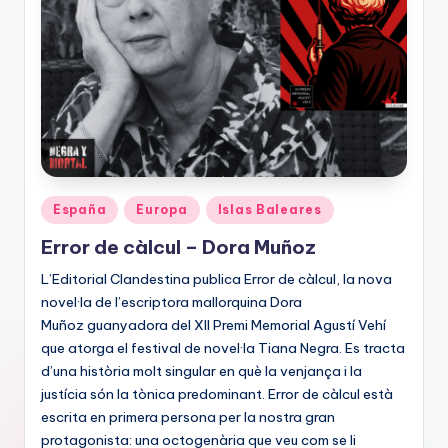
Publicado
España
Europa
Islas Baleares
en
Error de càlcul – Dora Muñoz
L’Editorial Clandestina publica Error de càlcul, la nova
novel·la de l’escriptora mallorquina Dora
Muñoz guanyadora del XII Premi Memorial Agustí Vehí
que atorga el festival de novel·la Tiana Negra. Es tracta
d’una història molt singular en què la venjança i la
justícia són la tònica predominant. Error de càlcul està
escrita en primera persona per la nostra gran
protagonista: una octogenària que veu com se li