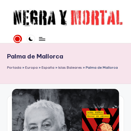
Saltar
al
contenido
N
Web
literaria
e
dedicada
g
a
Palma de Mallorca
la
r
Novela
Portada
»
Europa
»
España
»
Islas Baleares
»
Palma de Mallorca
a
Negra
y
y
mucho
M
más
o
rt
al