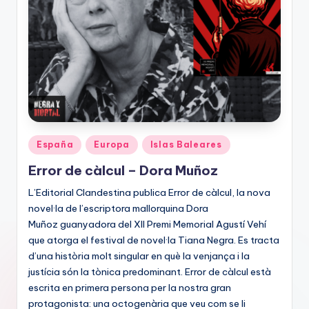
Publicado
España
Europa
Islas Baleares
en
Error de càlcul – Dora Muñoz
L’Editorial Clandestina publica Error de càlcul, la nova
novel·la de l’escriptora mallorquina Dora
Muñoz guanyadora del XII Premi Memorial Agustí Vehí
que atorga el festival de novel·la Tiana Negra. Es tracta
d’una història molt singular en què la venjança i la
justícia són la tònica predominant. Error de càlcul està
escrita en primera persona per la nostra gran
protagonista: una octogenària que veu com se li