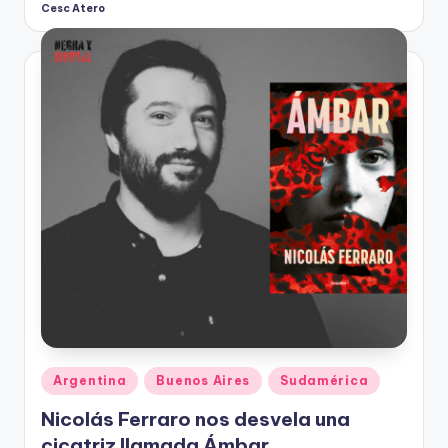
Cesc Atero
Publicado
por
Publicado
Argentina
Buenos Aires
Sudamérica
en
Nicolás Ferraro nos desvela una
cicatriz llamada Ámbar