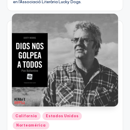
en l'Associació Literària Lucky Dogs.
Publicado
California
Estados Unidos
en
Norteamérica