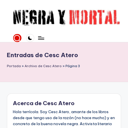
Saltar
al
contenido
N
Web
literaria
e
dedicada
g
a
Entradas de Cesc Atero
la
r
Novela
Portada
»
Archivo de Cesc Atero
»
Página 3
a
Negra
y
y
mucho
M
más
o
Acerca de Cesc Atero
rt
Hola terrícola. Soy Cesc Atero, amante de los libros
al
desde que tengo uso de la razón (no hace mucho) y en
concreto de la buena novela negra. Activista literario