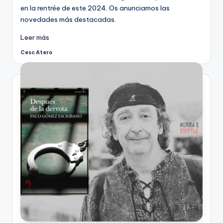
en la rentrée de este 2024. Os anunciamos las
novedades más destacadas.
Leer más
Cesc Atero
Publicado
por