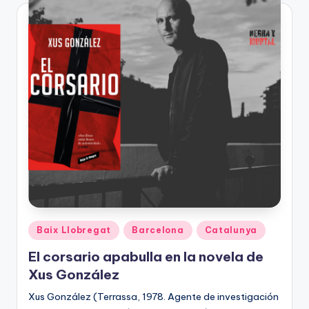
Publicado
Baix Llobregat
Barcelona
Catalunya
en
El corsario apabulla en la novela de
Xus González
Xus González (Terrassa, 1978. Agente de investigación