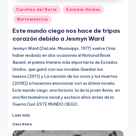
Publicado
Carolina del Norte
Estados Unidos
en
Norteamérica
Este mundo ciego nos hace de tripas
corazón debido a Jesmyn Ward
Jesmyn Ward (DeLisle, Mississippi, 1977) vuelve (tras
haber recibido en dos ocasiones el National Book
Award, el premio literario más importante de Estados
Unidos, que ganó con sus novelas Quedan los
huesos (2011) y La canción de los vivos y los muertos
(2018)) a hacernos emocionar con su última novela
Este mundo ciego: una historia, la de la joven Annis, en
una Norteamérica racial y esclava años antes de la
Guerra Civil. ESTE MUNDO CIEGO…
Leer más
Cesc Atero
Publicado
por