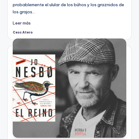
probablemente el ulular de los búhos y los graznidos de
los grajos…
Leer más
Cesc Atero
Publicado
por