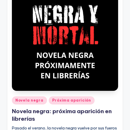
Publicado
Novela negra
Próxima aparición
en
Novela negra: próxima aparición en
librerías
Pasado el verano, la novela negra vuelve por sus fueros