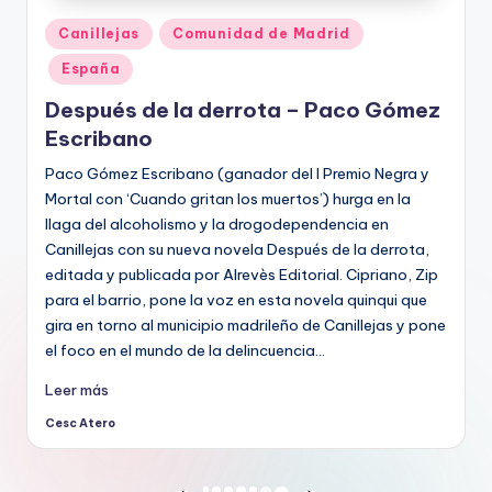
Publicado
Canillejas
Comunidad de Madrid
en
España
Después de la derrota – Paco Gómez
Escribano
Paco Gómez Escribano (ganador del I Premio Negra y
Mortal con ‘Cuando gritan los muertos’) hurga en la
llaga del alcoholismo y la drogodependencia en
Canillejas con su nueva novela Después de la derrota,
editada y publicada por Alrevès Editorial. Cipriano, Zip
para el barrio, pone la voz en esta novela quinqui que
gira en torno al municipio madrileño de Canillejas y pone
el foco en el mundo de la delincuencia…
Leer más
Cesc Atero
Publicado
por