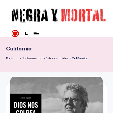
Saltar
al
contenido
N
Web
literaria
e
dedicada
g
a
California
la
r
Novela
Portada
»
Norteamérica
»
Estados Unidos
»
California
a
Negra
y
y
mucho
M
más
o
rt
al