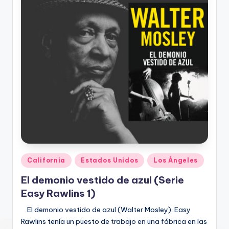
Publicado
California
Estados Unidos
Los Ángeles
en
El demonio vestido de azul (Serie
Easy Rawlins 1)
El demonio vestido de azul (Walter Mosley). Easy
Rawlins tenía un puesto de trabajo en una fábrica en las