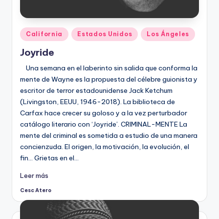
Publicado
California
Estados Unidos
Los Ángeles
en
Joyride
Una semana en el laberinto sin salida que conforma la
mente de Wayne es la propuesta del célebre guionista y
escritor de terror estadounidense Jack Ketchum
(Livingston, EEUU, 1946-2018). La biblioteca de
Carfax hace crecer su goloso y a la vez perturbador
catálogo literario con ‘Joyride’. CRIMINAL-MENTE La
mente del criminal es sometida a estudio de una manera
concienzuda. El origen, la motivación, la evolución, el
fin… Grietas en el…
Leer más
Cesc Atero
Publicado
por