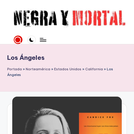
Saltar
al
contenido
N
Web
literaria
e
dedicada
g
a
Los Ángeles
la
r
Novela
Portada
»
Norteamérica
»
Estados Unidos
»
California
»
Los
a
Negra
Ángeles
y
y
mucho
M
más
o
rt
al