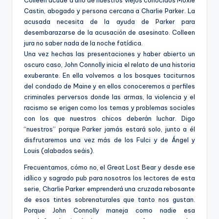
Colleen acude a uno de nuestros viejos conocidos Moxie
Castin, abogado y persona cercana a Charlie Parker. La
acusada necesita de la ayuda de Parker para
desembarazarse de la acusación de asesinato. Colleen
jura no saber nada de la noche fatídica.
Una vez hechas las presentaciones y haber abierto un
oscuro caso, John Connolly inicia el relato de una historia
exuberante. En ella volvemos a los bosques taciturnos
del condado de Maine y en ellos conoceremos a perfiles
criminales perversos donde las armas, la violencia y el
racismo se erigen como los temas y problemas sociales
con los que nuestros chicos deberán luchar. Digo
“nuestros” porque Parker jamás estará solo, junto a él
disfrutaremos una vez más de los Fulci y de Ángel y
Louis (alabados seáis).
Frecuentamos, cómo no, el Great Lost Bear y desde ese
idílico y sagrado pub para nosotros los lectores de esta
serie, Charlie Parker emprenderá una cruzada rebosante
de esos tintes sobrenaturales que tanto nos gustan.
Porque John Connolly maneja como nadie esa