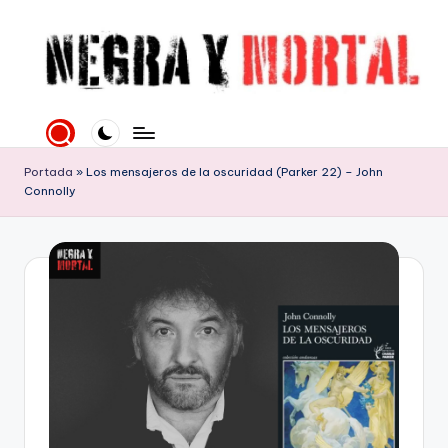
Saltar
al
contenido
N
Web
literaria
e
dedicada
g
Portada
»
Los mensajeros de la oscuridad (Parker 22) – John
a
Connolly
la
r
Novela
a
Negra
y
y
mucho
M
más
o
rt
al