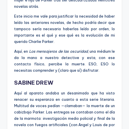
mujer e hija de Parker tras ser descuartizadas veintitrés
novelas atrás.
Este inicio me vale para justificar la necesidad de haber
leído las anteriores novelas, de hecho podría decir que
tampoco sería necesario haberlas leído por orden, lo
importante es el qué y ese qué es la evolución de mi
querido Charlie Parker.
Aquí, en
Los mensajeros de las oscuridad
, una médium le
da la mano a nuestro detective y esta, con ese
contacto físico, percibe la muerte. ESO, ESO lo
necesitas comprender y (claro que sí) disfrutar.
SABINE DREW
Aquí al aparato andaba un desanimado que ha visto
renacer su esperanza en cuanto a esta serie literaria.
Multitud de voces pedían —clamaban— la muerte de un
cabizbajo Parker. Las entregas se contaban como el día
de la marmota: investigación medio policial y final de la
novela con fuegos artificiales (con Angel y Louis de por