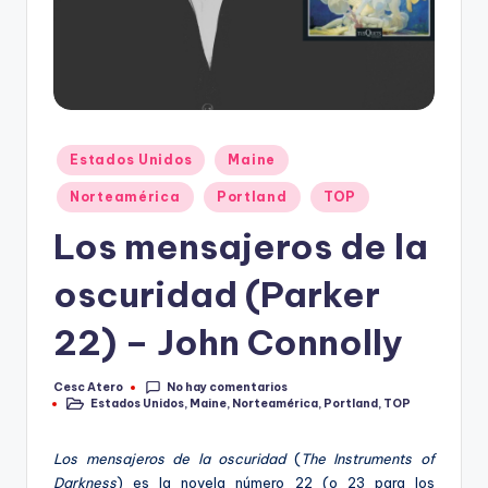
Publicado
Estados Unidos
Maine
en
Norteamérica
Portland
TOP
Los mensajeros de la
oscuridad (Parker
22) – John Connolly
No hay comentarios
Cesc Atero
Publicado
Estados Unidos
,
Maine
,
Norteamérica
,
Portland
,
TOP
por
Publicado
en
Los mensajeros de la oscuridad
(
The Instruments of
Darkness
) es la novela número 22 (o 23 para los