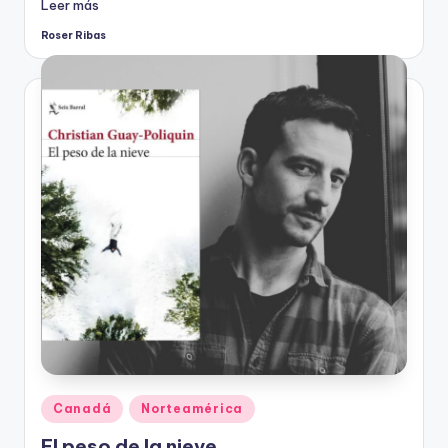
Leer más
Roser Ribas
Publicado
por
Publicado
Canadá
Norteamérica
en
El peso de la nieve