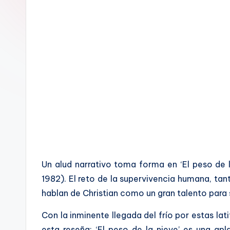
a
l
Un alud narrativo toma forma en ‘El peso de l
1982). El reto de la supervivencia humana, tant
hablan de Christian como un gran talento para 
Con la inminente llegada del frío por estas l
esta reseña: ‘El peso de la nieve’ es una ap