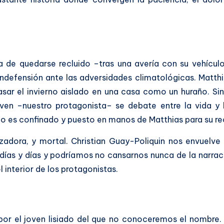
na de quedarse recluido –tras una avería con su vehícul
indefensión ante las adversidades climatológicas. Matthias
ar el invierno aislado en una casa como un huraño. Sin
oven –nuestro protagonista– se debate entre la vida y 
lo es confinado y puesto en manos de Matthias para su r
izadora, y mortal. Christian Guay-Poliquin nos envuelve
an días y días y podríamos no cansarnos nunca de la narra
 interior de los protagonistas.
or el joven lisiado del que no conoceremos el nombre. 