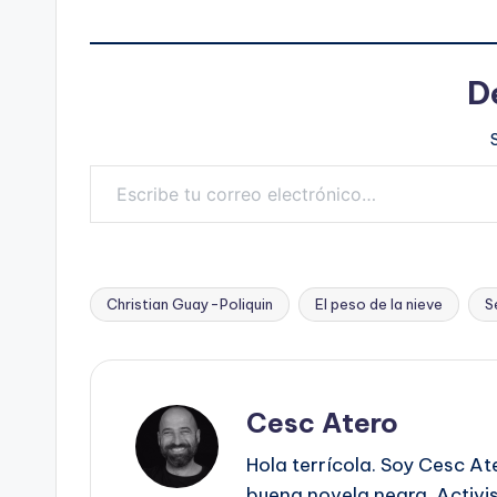
D
Escribe tu correo electrónico…
Christian Guay-Poliquin
El peso de la nieve
S
Etiquetas:
Cesc Atero
Hola terrícola. Soy Cesc At
buena novela negra. Activist