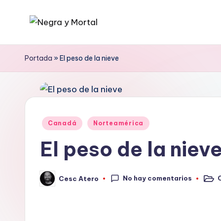
Saltar
N
Web
al
literaria
contenido
e
Portada
»
El peso de la nieve
dedicada
g
a
la
r
Novela
a
Publicado
Negra
Canadá
Norteamérica
en
y
y
El peso de la niev
mucho
M
más
No hay comentarios
Cesc Atero
o
Publi
Publicado
en
por
rt