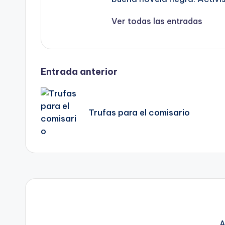
Ver todas las entradas
Navegación
Entrada anterior
de
Trufas para el comisario
entradas
A