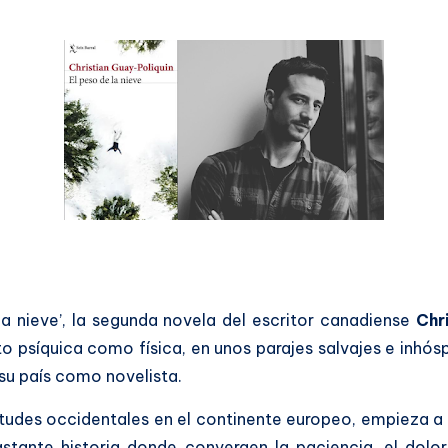
a nieve’, la segunda novela del escritor canadiense
Chr
o psíquica como física, en unos parajes salvajes e inhósp
su país como novelista.
atitudes occidentales en el continente europeo, empieza
lastante historia donde convergen la paciencia, el dolo