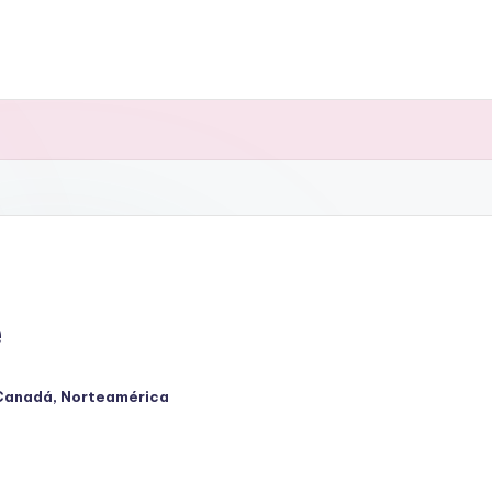
e
Canadá
,
Norteamérica
cado