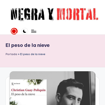
Saltar
al
contenido
N
Web
literaria
e
dedicada
g
a
El peso de la nieve
la
r
Novela
Portada
»
El peso de la nieve
a
Negra
y
y
mucho
M
más
o
rt
al