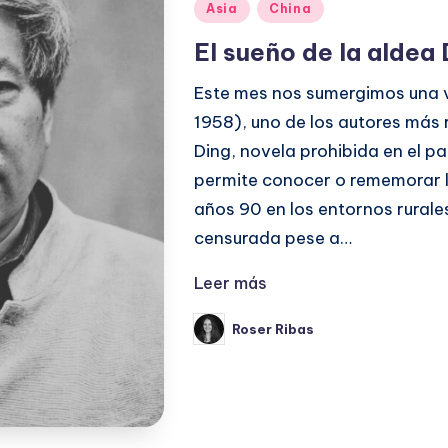
Publicado
Asia
China
en
El sueño de la aldea 
Este mes nos sumergimos una v
1958), uno de los autores más 
Ding, novela prohibida en el pa
permite conocer o rememorar la
años 90 en los entornos rurales
censurada pese a…
Leer más
Roser Ribas
Publicado
por