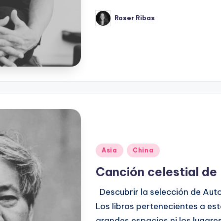
Roser Ribas
Publicado
por
Publicado
Asia
China
en
Canción celestial de
Descubrir la selección de Auto
Los libros pertenecientes a est
grandes espacios ni los lugar