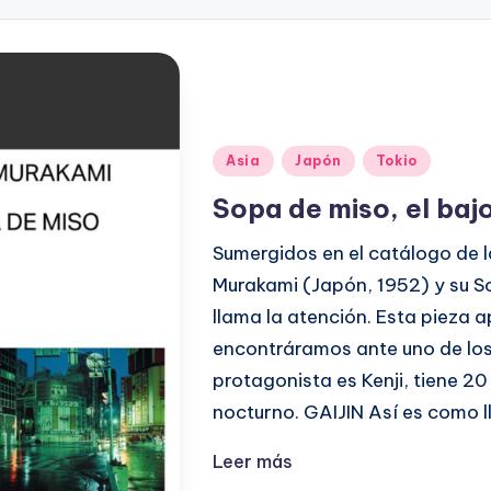
Publicado
Asia
Japón
Tokio
en
Sopa de miso, el bajo
Sumergidos en el catálogo de l
Murakami (Japón, 1952) y su So
llama la atención. Esta pieza a
encontráramos ante uno de los 
protagonista es Kenji, tiene 20
nocturno. GAIJIN Así es como 
Leer más