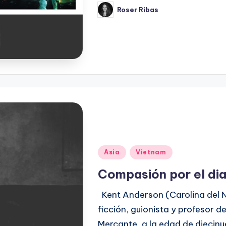
Roser Ribas
Publicado
por
Publicado
Asia
Vietnam
en
Compasión por el di
Kent Anderson (Carolina del No
ficción, guionista y profesor de
Mercante, a la edad de diecinue