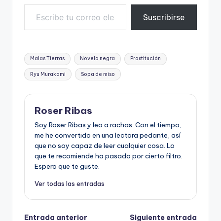
Escribe tu correo electrónico…
Suscribirse
Etiquetas:
Malas Tierras
Novela negra
Prostitución
Ryu Murakami
Sopa de miso
Roser Ribas
Soy Roser Ribas y leo a rachas. Con el tiempo,
me he convertido en una lectora pedante, así
que no soy capaz de leer cualquier cosa. Lo
que te recomiende ha pasado por cierto filtro.
Espero que te guste.
Ver todas las entradas
Navegación
Entrada anterior
Siguiente entrada