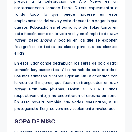
previos a la celebración de Año Nuevo es un
norteamericano llamado Frank. Quiere experimentar a
fondo todo lo que puede hacerse en este
emplazamiento del sexo y está dispuesto a pagar lo que
cueste. Kabukichō es el barrio rojo de Tokio tanto en
esta ficción como en la vida real, y está repleto de
love
hotels
,
peep shows
y locales en los que se exponen
fotografías de todas las chicas para que los clientes
elijan.
En este lugar donde deambulan los seres de bajo astral
también hay asesinatos. Y los ha habido en la realidad.
Los más famosos tuvieron lugar en 1981 y acabaron con
la vida de 3 mujeres, que fueron estranguladas en
love
hotels
. Eran muy jóvenes, tenían 33, 20 y 17 años
respectivamente, y no encontraron al asesino en serie.
En esta novela también hay varios asesinatos, y su
protagonista, Kenji, se verá inevitablemente involucrado.
SOPA DE MISO
El género asociado al cine cuando se dan escenas