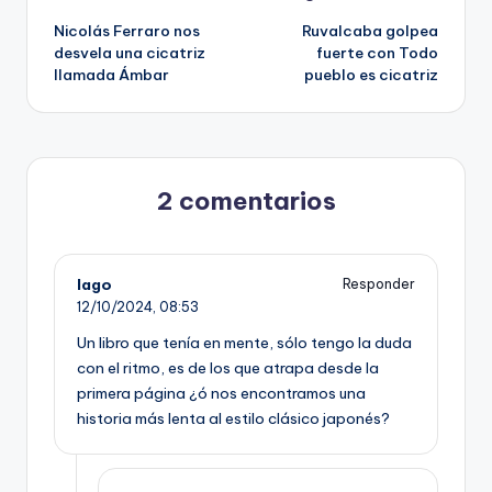
Nicolás Ferraro nos
Ruvalcaba golpea
de
desvela una cicatriz
fuerte con Todo
llamada Ámbar
pueblo es cicatriz
entradas
2 comentarios
Iago
Responder
12/10/2024,
08:53
Un libro que tenía en mente, sólo tengo la duda
con el ritmo, es de los que atrapa desde la
primera página ¿ó nos encontramos una
historia más lenta al estilo clásico japonés?