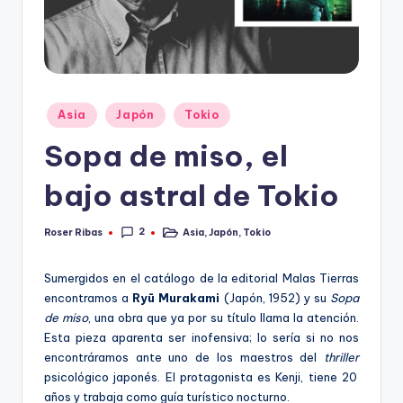
Publicado
Asia
Japón
Tokio
en
Sopa de miso, el
bajo astral de Tokio
2
Roser Ribas
Asia
,
Japón
,
Tokio
Publicado
Publicado
por
en
Sumergidos en el catálogo de la editorial Malas Tierras
encontramos a
Ryū Murakami
(Japón, 1952) y su
Sopa
de miso
, una obra que ya por su título llama la atención.
Esta pieza aparenta ser inofensiva; lo sería si no nos
encontráramos ante uno de los maestros del
thriller
psicológico japonés. El protagonista es Kenji, tiene 20
años y trabaja como guía turístico nocturno.