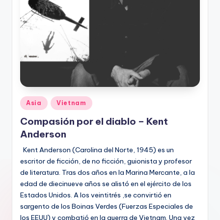
Publicado
Asia
Vietnam
en
Compasión por el diablo – Kent
Anderson
Kent Anderson (Carolina del Norte, 1945) es un
escritor de ficción, de no ficción, guionista y profesor
de literatura. Tras dos años en la Marina Mercante, a la
edad de diecinueve años se alistó en el ejército de los
Estados Unidos. A los veintitrés ,se convirtió en
sargento de los Boinas Verdes (Fuerzas Especiales de
los EEUU) y combatió en la guerra de Vietnam. Una vez