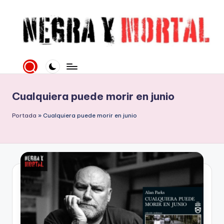
Saltar
al
contenido
N
Web
literaria
e
dedicada
g
a
Cualquiera puede morir en junio
la
r
Novela
Portada
»
Cualquiera puede morir en junio
a
Negra
y
y
mucho
M
más
o
rt
al