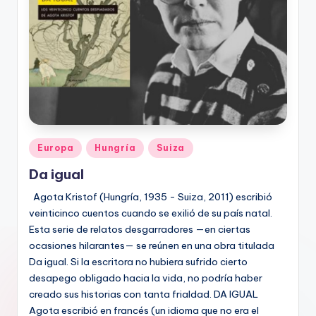
Publicado
Europa
Hungría
Suiza
en
Da igual
Agota Kristof (Hungría, 1935 - Suiza, 2011) escribió
veinticinco cuentos cuando se exilió de su país natal.
Esta serie de relatos desgarradores —en ciertas
ocasiones hilarantes— se reúnen en una obra titulada
Da igual. Si la escritora no hubiera sufrido cierto
desapego obligado hacia la vida, no podría haber
creado sus historias con tanta frialdad. DA IGUAL
Agota escribió en francés (un idioma que no era el