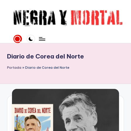
Saltar
al
contenido
N
Web
literaria
e
dedicada
g
a
Diario de Corea del Norte
la
r
Novela
Portada
»
Diario de Corea del Norte
a
Negra
y
y
mucho
M
más
o
rt
al