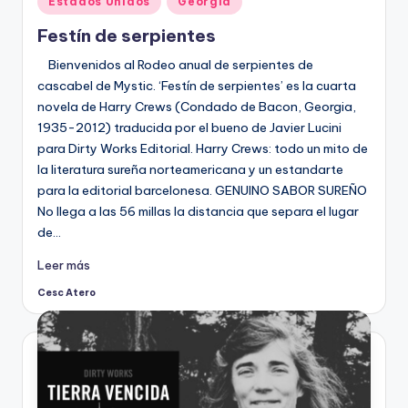
Estados Unidos
Georgia
en
Festín de serpientes
Bienvenidos al Rodeo anual de serpientes de
cascabel de Mystic. ‘Festín de serpientes’ es la cuarta
novela de Harry Crews (Condado de Bacon, Georgia,
1935-2012) traducida por el bueno de Javier Lucini
para Dirty Works Editorial. Harry Crews: todo un mito de
la literatura sureña norteamericana y un estandarte
para la editorial barcelonesa. GENUINO SABOR SUREÑO
No llega a las 56 millas la distancia que separa el lugar
de…
Leer más
Cesc Atero
Publicado
por