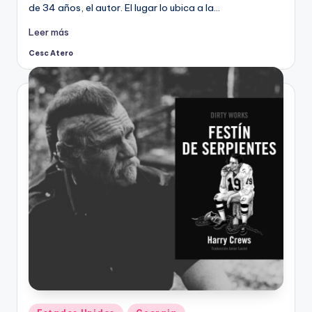
de 34 años, el autor. El lugar lo ubica a la…
Leer más
Cesc Atero
Publicado
por
Publicado