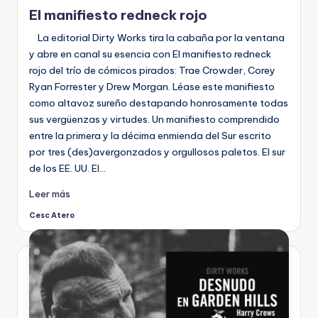
en
El manifiesto redneck rojo
La editorial Dirty Works tira la cabaña por la ventana
y abre en canal su esencia con El manifiesto redneck
rojo del trío de cómicos pirados: Trae Crowder, Corey
Ryan Forrester y Drew Morgan. Léase este manifiesto
como altavoz sureño destapando honrosamente todas
sus vergüenzas y virtudes. Un manifiesto comprendido
entre la primera y la décima enmienda del Sur escrito
por tres (des)avergonzados y orgullosos paletos. El sur
de los EE. UU. El…
Leer más
Cesc Atero
Publicado
por