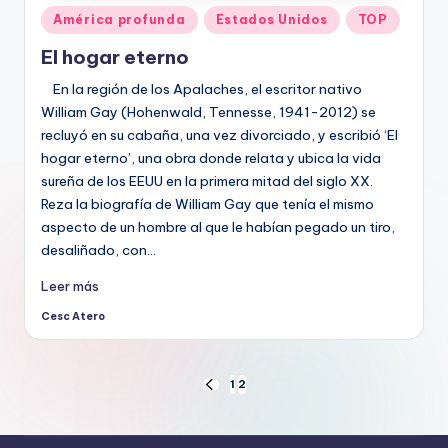
Publicado
América profunda
Estados Unidos
TOP
en
El hogar eterno
En la región de los Apalaches, el escritor nativo
William Gay (Hohenwald, Tennesse, 1941-2012) se
recluyó en su cabaña, una vez divorciado, y escribió ‘El
hogar eterno’, una obra donde relata y ubica la vida
sureña de los EEUU en la primera mitad del siglo XX.
Reza la biografía de William Gay que tenía el mismo
aspecto de un hombre al que le habían pegado un tiro,
desaliñado, con…
Leer más
Cesc Atero
Publicado
por
Paginación
1
2
PÁGINA
ANTERIOR
de