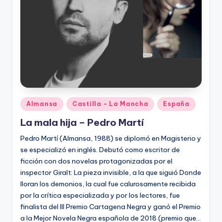
Publicado
Almansa
Castilla - La Mancha
España
en
La mala hija – Pedro Martí
Pedro Martí (Almansa, 1988) se diplomó en Magisterio y
se especializó en inglés. Debutó como escritor de
ficción con dos novelas protagonizadas por el
inspector Giralt: La pieza invisible, a la que siguió Donde
lloran los demonios, la cual fue calurosamente recibida
por la crítica especializada y por los lectores, fue
finalista del III Premio Cartagena Negra y ganó el Premio
a la Mejor Novela Negra española de 2018 (premio que…