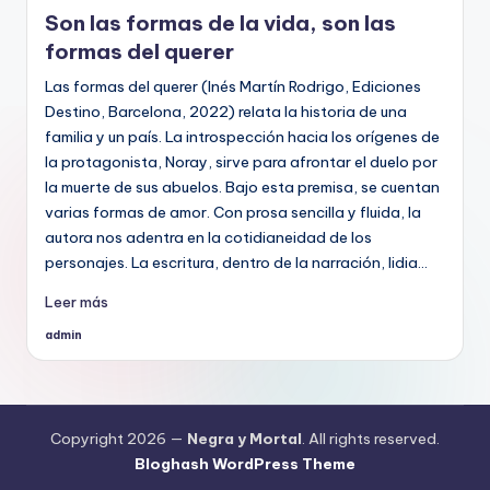
en
Son las formas de la vida, son las
formas del querer
Las formas del querer (Inés Martín Rodrigo, Ediciones
Destino, Barcelona, 2022) relata la historia de una
familia y un país. La introspección hacia los orígenes de
la protagonista, Noray, sirve para afrontar el duelo por
la muerte de sus abuelos. Bajo esta premisa, se cuentan
varias formas de amor. Con prosa sencilla y fluida, la
autora nos adentra en la cotidianeidad de los
personajes. La escritura, dentro de la narración, lidia…
Leer más
admin
Publicado
por
Copyright 2026 —
Negra y Mortal
. All rights reserved.
Bloghash WordPress Theme