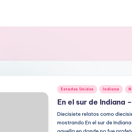
Publicado
Estados Unidos
Indiana
N
en
En el sur de Indiana –
Diecisiete relatos como diecis
mostrando En el sur de Indiana 
aquella en donde no fue profe