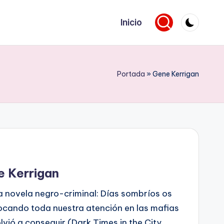
Inicio
Portada
»
Gene Kerrigan
e Kerrigan
a novela negro-criminal: Días sombríos os
ocando toda nuestra atención en las mafias
lvió a conseguir (Dark Times in the City,