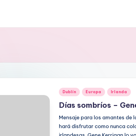
Publicado
Dublín
Europa
Irlanda
en
Días sombríos – Gen
Mensaje para los amantes de l
hará disfrutar como nunca col
irlandesas. Gene Kerrigan lo vo