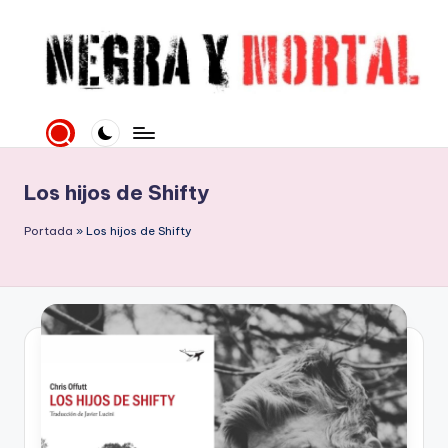
Saltar
al
contenido
N
Web
literaria
e
dedicada
g
a
Los hijos de Shifty
la
r
Novela
Portada
»
Los hijos de Shifty
a
Negra
y
y
mucho
M
más
o
rt
al