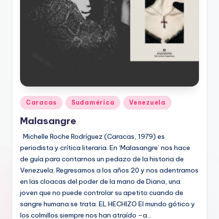
Publicado
Caracas
Sudamérica
Venezuela
en
Malasangre
Michelle Roche Rodríguez (Caracas, 1979) es
periodista y crítica literaria. En ‘Malasangre’ nos hace
de guía para contarnos un pedazo de la historia de
Venezuela. Regresamos a los años 20 y nos adentramos
en las cloacas del poder de la mano de Diana, una
joven que no puede controlar su apetito cuando de
sangre humana se trata. EL HECHIZO El mundo gótico y
los colmillos siempre nos han atraído –a…