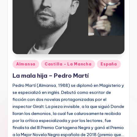
Publicado
Almansa
Castilla - La Mancha
España
en
La mala hija – Pedro Martí
Pedro Martí (Almansa, 1988) se diplomó en Magisterio y
se especializó en inglés. Debutó como escritor de
ficción con dos novelas protagonizadas por el
inspector Giralt: La pieza invisible, a la que siguió Donde
lloran los demonios, la cual fue calurosamente recibida
por la crítica especializada y por los lectores, fue
finalista del III Premio Cartagena Negra y ganó el Premio
a la Mejor Novela Negra española de 2018 (premio que…