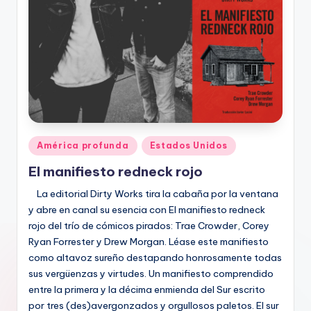
Publicado
América profunda
Estados Unidos
en
El manifiesto redneck rojo
La editorial Dirty Works tira la cabaña por la ventana
y abre en canal su esencia con El manifiesto redneck
rojo del trío de cómicos pirados: Trae Crowder, Corey
Ryan Forrester y Drew Morgan. Léase este manifiesto
como altavoz sureño destapando honrosamente todas
sus vergüenzas y virtudes. Un manifiesto comprendido
entre la primera y la décima enmienda del Sur escrito
por tres (des)avergonzados y orgullosos paletos. El sur