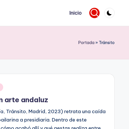
Inicio
Portada
»
Tránsito
n arte andaluz
ía, Tránsito, Madrid, 2023) retrata una caída
 bailarina a presidiaria. Dentro de este
cómo acabó allí y qué gestas realiza entre