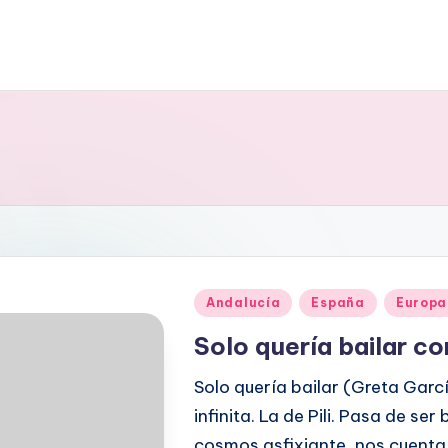
Publicado
Andalucía
España
Europa
en
Solo quería bailar co
Solo quería bailar (Greta Garc
infinita. La de Pili. Pasa de ser
cosmos asfixiante, nos cuenta 