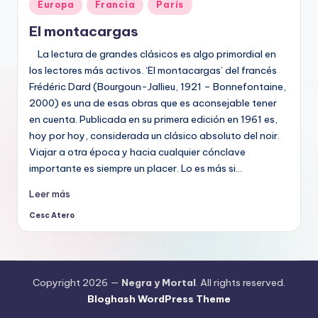
Publicado
Europa
Francia
París
en
El montacargas
La lectura de grandes clásicos es algo primordial en
los lectores más activos. ‘El montacargas’ del francés
Frédéric Dard (Bourgoun-Jallieu, 1921 – Bonnefontaine,
2000) es una de esas obras que es aconsejable tener
en cuenta. Publicada en su primera edición en 1961 es,
hoy por hoy, considerada un clásico absoluto del noir.
Viajar a otra época y hacia cualquier cónclave
importante es siempre un placer. Lo es más si…
Leer más
Cesc Atero
Publicado
por
Copyright 2026 —
Negra y Mortal
. All rights reserved.
Bloghash WordPress Theme