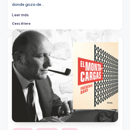
donde goza de…
Leer más
Cesc Atero
Publicado
por