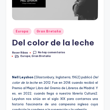
Publicado
Europa
Gran Bretaña
en
Del color de la leche
No hay comentarios
Roser Ribas
Publicado
Europa
,
Gran Bretaña
por
Publicado
en
Nell Leyshon
(Glastonbury, Inglaterra, 1962) publicó
Del
color de la leche
en 2012. Fue en 2014 cuando recibió el
Premio al Mejor Libro del Gremio de Libreros de Madrid. Y
es, en 2022, cuando llega a nuestra librería Cultura2.
Leyshon nos sitúa en el siglo XIX para contarnos una
historia fascinante de una campesina inglesa cuya
condición la condena a la superación y la valentía.