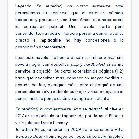
Leyendo
En realidad, no nunca estuviste aquí
,
percibiremos la denuncia que el escritor, cómico,
boxeador y productor, Jonathan Ames, que hace sobre
la corrupción policial .Una novela corta pero
contundente, narrada en tercera persona con un acento
directo e implacable, no hay concesiones a la
descripción desmesurada.
Leer esta novela ha hecho despertar mi lado
noir
, una
novela negra con destellos
pulp
y
hardboiled
, si se me
permite la objeción. Su corta extensión de páginas (112)
hace que necesites más, conocer en mayor medida el
pasado de Joe, averiguar más sobre el porqué de una
personalidad salvaje donde su mejor virtud es ajusticiar
con su martillo ponga quién se ponga por delante.
En realidad, nunca estuviste aquí
se adaptó al cine en
2017 en una película protagonizada por Joaquin Phoenix
y dirigida por Lynne Ramsay.
Jonathan Ames, creador en 2009 de la serie para HBO
Bored to Death
, homenajea con esta su tercera novela a