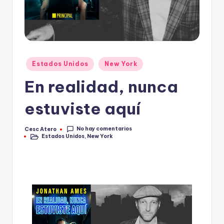
Publicado
Estados Unidos
New York
en
En realidad, nunca
estuviste aquí
No hay comentarios
Cesc Atero
Publicado
Estados Unidos
,
New York
por
Publicado
en