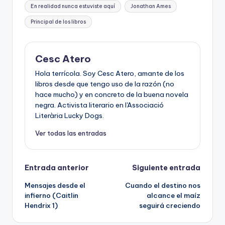
Etiquetas:
En realidad nunca estuviste aquí
Jonathan Ames
Principal de los libros
Cesc Atero
Hola terrícola. Soy Cesc Atero, amante de los
libros desde que tengo uso de la razón (no
hace mucho) y en concreto de la buena novela
negra. Activista literario en l'Associació
Literària Lucky Dogs.
Ver todas las entradas
Navegación
Entrada anterior
Siguiente entrada
Mensajes desde el
Cuando el destino nos
de
infierno (Caitlin
alcance el maíz
Hendrix 1)
seguirá creciendo
entradas