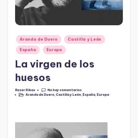
Publicado
Aranda de Duero
Castilla y León
en
España
Europa
La virgen de los
huesos
No hay comentarios
Roser Ribas
Publicado
Aranda de Duero
,
Castilla y León
,
España
,
Europa
por
Publicado
en