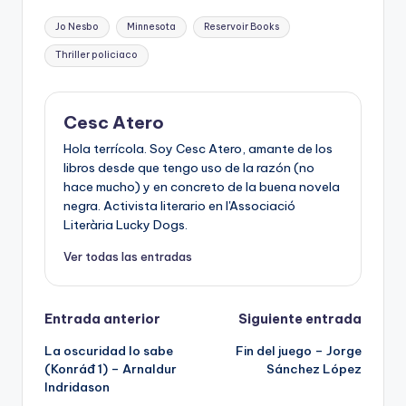
Etiquetas:
Jo Nesbo
Minnesota
Reservoir Books
Thriller policiaco
Cesc Atero
Hola terrícola. Soy Cesc Atero, amante de los
libros desde que tengo uso de la razón (no
hace mucho) y en concreto de la buena novela
negra. Activista literario en l'Associació
Literària Lucky Dogs.
Ver todas las entradas
Navegación
Entrada anterior
Siguiente entrada
La oscuridad lo sabe
Fin del juego – Jorge
de
(Konráđ 1) – Arnaldur
Sánchez López
Indridason
entradas