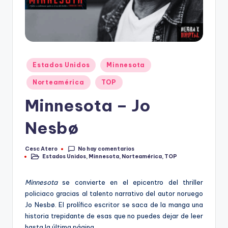
Publicado
Estados Unidos
Minnesota
en
Norteamérica
TOP
Minnesota – Jo
Nesbø
No hay comentarios
Cesc Atero
Publicado
Estados Unidos
,
Minnesota
,
Norteamérica
,
TOP
por
Publicado
en
Minnesota
se convierte en el epicentro del thriller
policiaco gracias al talento narrativo del autor noruego
Jo Nesbø. El prolífico escritor se saca de la manga una
historia trepidante de esas que no puedes dejar de leer
hasta la última página.