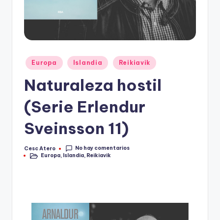
Publicado
Europa
Islandia
Reikiavik
en
Naturaleza hostil
(Serie Erlendur
Sveinsson 11)
No hay comentarios
Cesc Atero
Publicado
Europa
,
Islandia
,
Reikiavik
por
Publicado
en