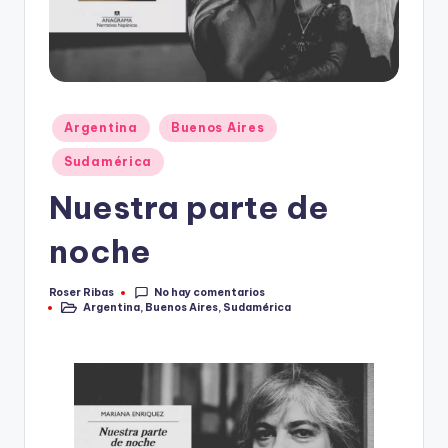
Publicado
Argentina
Buenos Aires
en
Sudamérica
Nuestra parte de
noche
No hay comentarios
Roser Ribas
Publicado
Argentina
,
Buenos Aires
,
Sudamérica
por
Publicado
en