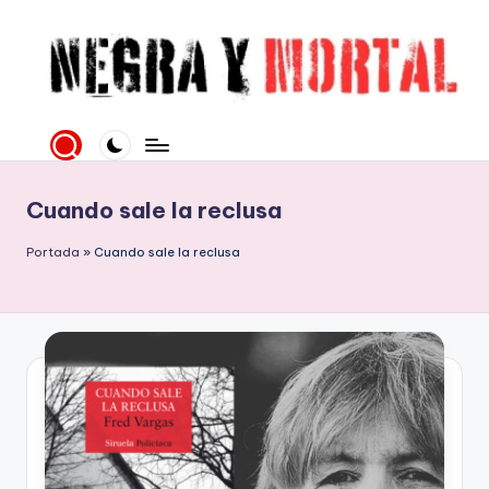
Saltar
al
contenido
N
Web
literaria
e
dedicada
g
a
Cuando sale la reclusa
la
r
Novela
Portada
»
Cuando sale la reclusa
a
Negra
y
y
mucho
M
más
o
rt
al