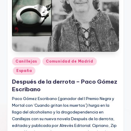
Publicado
Canillejas
Comunidad de Madrid
en
España
Después de la derrota – Paco Gómez
Escribano
Paco Gómez Escribano (ganador del I Premio Negra y
Mortal con ‘Cuando gritan los muertos’) hurga en la
llaga del alcoholismo y la drogodependencia en
Canillejas con su nueva novela Después de la derrota,
editada y publicada por Alrevès Editorial. Cipriano, Zip