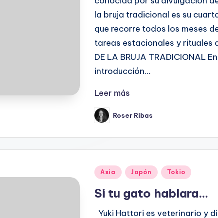
conocida por su divulgación de 
la bruja tradicional es su cuart
que recorre todos los meses del
tareas estacionales y rituale
DE LA BRUJA TRADICIONAL En 
introducción…
Leer más
Roser Ribas
Publicado
por
Publicado
Asia
Japón
Tokio
en
Si tu gato hablara…
Yuki Hattori es veterinario y d