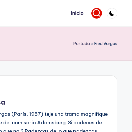
Inicio
Portada
»
Fred Vargas
sa
rgas (París, 1957) teje una trama magnifique
ie del comisario Adamsberg. Si padeces de
o que no!? Padezcas de lo que padezcas,