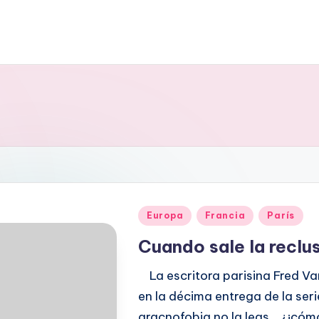
Publicado
Europa
Francia
París
en
Cuando sale la reclu
La escritora parisina Fred Va
en la décima entrega de la ser
aracnofobia no la leas… ¿¡cóm