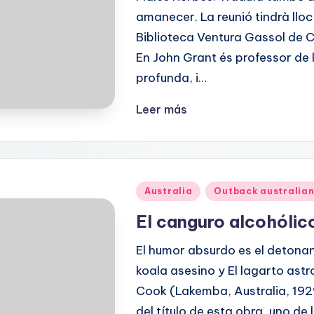
amanecer. La reunió tindrà lloc
Biblioteca Ventura Gassol de C
En John Grant és professor de l
profunda, i…
Leer más
Publicado
Australia
Outback australia
en
El canguro alcohóli
El humor absurdo es el detonante
koala asesino y El lagarto ast
Cook (Lakemba, Australia, 192
del título de esta obra, uno de