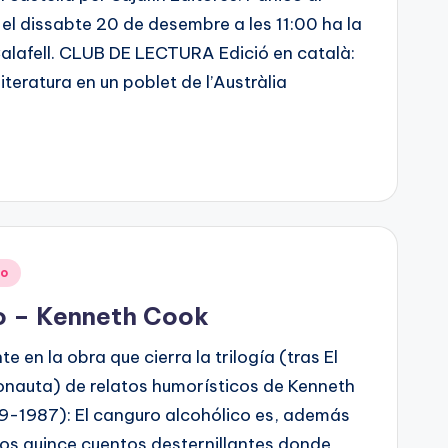
 el dissabte 20 de desembre a les 11:00 ha la
alafell. CLUB DE LECTURA Edició en català:
iteratura en un poblet de l’Austràlia
no
co – Kenneth Cook
 en la obra que cierra la trilogía (tras El
ronauta) de relatos humorísticos de Kenneth
9-1987): El canguro alcohólico es, además
 los quince cuentos desternillantes donde