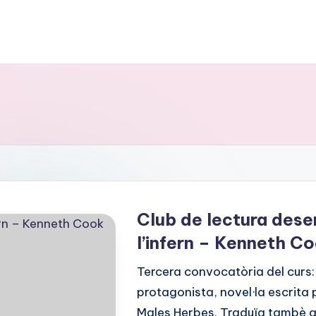
Club de lectura des
l’infern – Kenneth C
Tercera convocatòria del curs: 
protagonista, novel·la escrita 
Males Herbes. Traduïa tambè al 