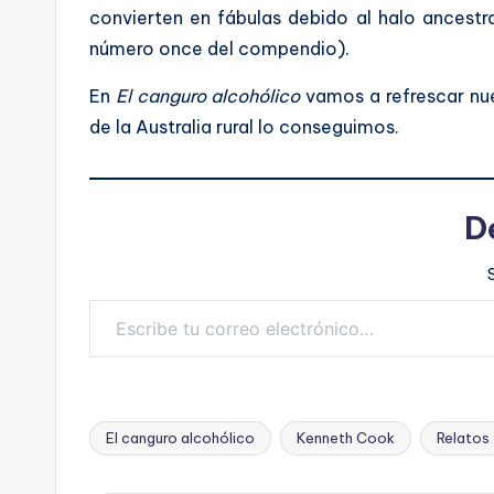
convierten en fábulas debido al halo ancestra
número once del compendio).
En
El canguro alcohólico
vamos a refrescar nue
de la Australia rural lo conseguimos.
D
Escribe tu correo electrónico…
El canguro alcohólico
Kenneth Cook
Relatos
Etiquetas: