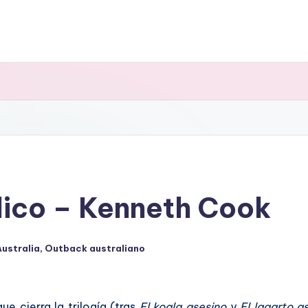
lico – Kenneth Cook
Australia
,
Outback australiano
cado
e cierra la trilogía (tras
El koala asesino
y
El lagarto a