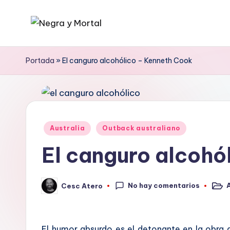
Saltar
N
Web
al
literaria
contenido
e
Portada
»
El canguro alcohólico – Kenneth Cook
dedicada
g
a
la
r
Novela
a
Publicado
Negra
Australia
Outback australiano
en
y
y
El canguro alcohó
mucho
M
más
No hay comentarios
Cesc Atero
o
Publi
Publicado
en
por
rt
El humor absurdo es el detonante en la obra qu