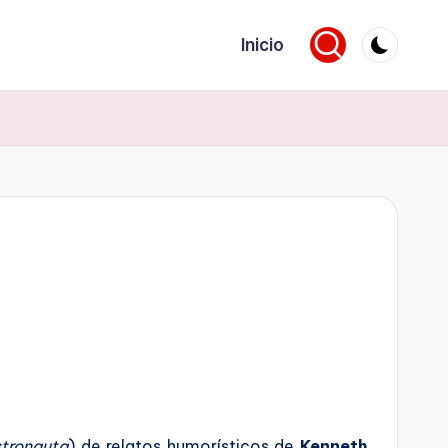
Inicio
stronauta
) de relatos humorísticos de
Kenneth