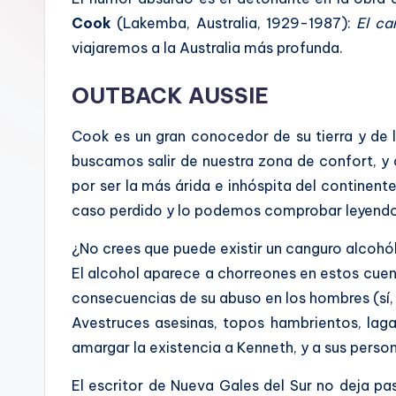
a
Cook
(Lakemba, Australia, 1929-1987):
El ca
l
viajaremos a la Australia más profunda.
OUTBACK AUSSIE
Cook es un gran conocedor de su tierra y de l
buscamos salir de nuestra zona de confort, y 
por ser la más árida e inhóspita del continent
caso perdido y lo podemos comprobar leyendo e
¿No crees que puede existir un canguro alcohól
El alcohol aparece a chorreones en estos cu
consecuencias de su abuso en los hombres (sí, 
Avestruces asesinas, topos hambrientos, laga
amargar la existencia a Kenneth, y a sus person
El escritor de Nueva Gales del Sur no deja pas