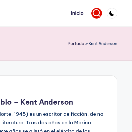
Inicio
Portada
»
Kent Anderson
ablo – Kent Anderson
rte, 1945) es un escritor de ficción, de no
 literatura. Tras dos años en la Marina
ve años se alistó en el ejército de los