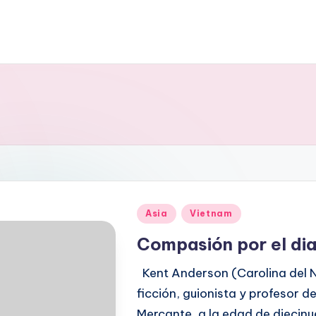
Publicado
Asia
Vietnam
en
Compasión por el di
Kent Anderson (Carolina del No
ficción, guionista y profesor de
Mercante, a la edad de diecinue